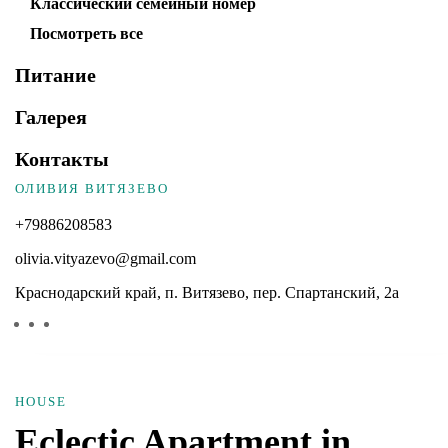
Классический семейный номер
Посмотреть все
Питание
Галерея
Контакты
ОЛИВИЯ ВИТЯЗЕВО
+79886208583
olivia.vityazevo@gmail.com
Краснодарский край, п. Витязево, пер. Спартанский, 2а
HOUSE
Eclectic Apartment in