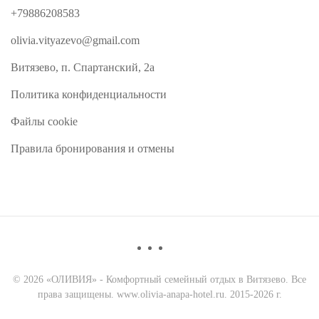
+79886208583
olivia.vityazevo@gmail.com
Витязево, п. Спартанский, 2а
Политика конфиденциальности
Файлы cookie
Правила бронирования и отмены
©
2026
«ОЛИВИЯ» - Комфортный семейный отдых в Витязево. Все
права защищены. www.olivia-anapa-hotel.ru. 2015-2026 г.