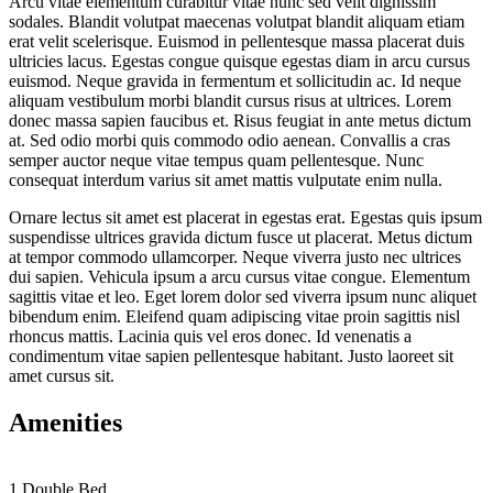
Arcu vitae elementum curabitur vitae nunc sed velit dignissim
sodales. Blandit volutpat maecenas volutpat blandit aliquam etiam
erat velit scelerisque. Euismod in pellentesque massa placerat duis
ultricies lacus. Egestas congue quisque egestas diam in arcu cursus
euismod. Neque gravida in fermentum et sollicitudin ac. Id neque
aliquam vestibulum morbi blandit cursus risus at ultrices. Lorem
donec massa sapien faucibus et. Risus feugiat in ante metus dictum
at. Sed odio morbi quis commodo odio aenean. Convallis a cras
semper auctor neque vitae tempus quam pellentesque. Nunc
consequat interdum varius sit amet mattis vulputate enim nulla.
Ornare lectus sit amet est placerat in egestas erat. Egestas quis ipsum
suspendisse ultrices gravida dictum fusce ut placerat. Metus dictum
at tempor commodo ullamcorper. Neque viverra justo nec ultrices
dui sapien. Vehicula ipsum a arcu cursus vitae congue. Elementum
sagittis vitae et leo. Eget lorem dolor sed viverra ipsum nunc aliquet
bibendum enim. Eleifend quam adipiscing vitae proin sagittis nisl
rhoncus mattis. Lacinia quis vel eros donec. Id venenatis a
condimentum vitae sapien pellentesque habitant. Justo laoreet sit
amet cursus sit.
Amenities
1 Double Bed