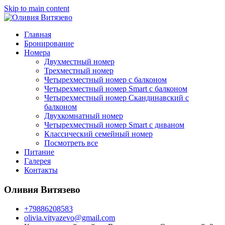
Skip to main content
Главная
Бронирование
Номера
Двухместный номер
Трехместный номер
Четырехместный номер с балконом
Четырехместный номер Smart с балконом
Четырехместный номер Скандинавский с
балконом
Двухкомнатный номер
Четырехместный номер Smart с диваном
Классический семейный номер
Посмотреть все
Питание
Галерея
Контакты
Оливия Витязево
+79886208583
olivia.vityazevo@gmail.com