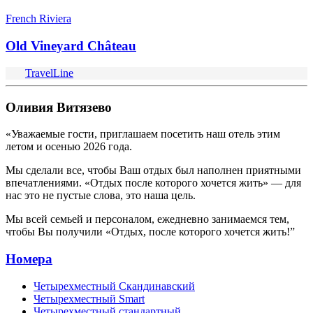
French Riviera
Old Vineyard Château
TravelLine
Оливия Витязево
«Уважаемые гости, приглашаем посетить наш отель этим
летом и осенью 2026 года.
Мы сделали все, чтобы Ваш отдых был наполнен приятными
впечатлениями. «Отдых после которого хочется жить» — для
нас это не пустые слова, это наша цель.
Мы всей семьей и персоналом, ежедневно занимаемся тем,
чтобы Вы получили «Отдых, после которого хочется жить!”
Номера
Четырехместный Скандинавский
Четырехместный Smart
Четырехместный стандартный