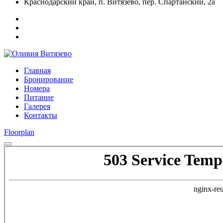
Краснодарский край, п. Витязево, пер. Спартанский, 2а
Главная
Бронирование
Номера
Питание
Галерея
Контакты
Floorplan