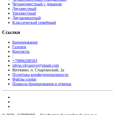
Четырехместный с диваном
Двухместный
Трехместный
Двухкомнатный
Классический семейный
Ссылки
Бронирование
Галерея
Контакты
:
+79886208583
olivia.vityazevo@gmail.com
Витязево, п. Спартанский, 2а
Политика конфиденциальности
Файлы cookie
Правила бронирования и отмены