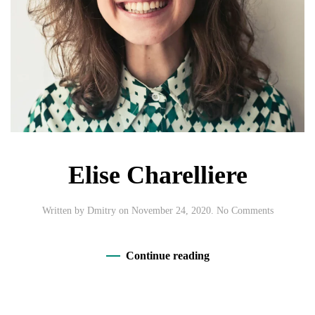
Elise Charelliere
on
Written by
Dmitry
on
November 24, 2020
.
No Comments
Elise
Charellier
Continue reading