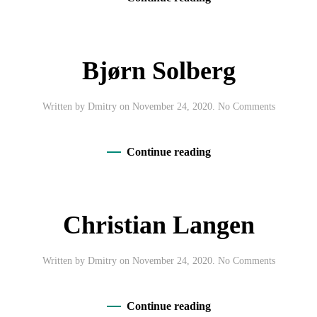
Bjørn Solberg
on
Written by
Dmitry
on
November 24, 2020
.
No Comments
Bjørn
Solberg
Continue reading
Christian Langen
on
Written by
Dmitry
on
November 24, 2020
.
No Comments
Christian
Langen
Continue reading