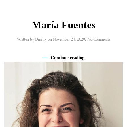
María Fuentes
on
Written by
Dmitry
on
November 24, 2020
.
No Comments
María
Fuentes
Continue reading