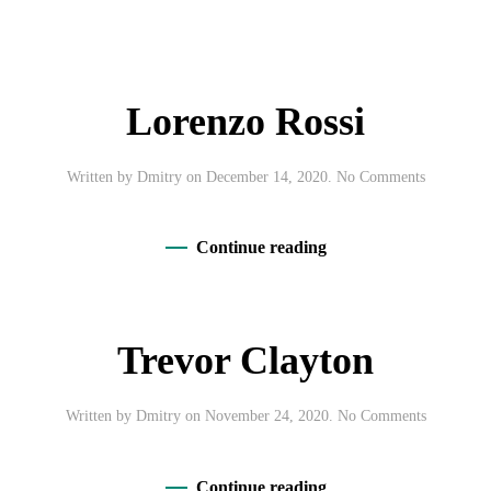
Lorenzo Rossi
on
Written by
Dmitry
on
December 14, 2020
.
No Comments
Lorenzo
Rossi
Continue reading
Trevor Clayton
on
Written by
Dmitry
on
November 24, 2020
.
No Comments
Trevor
Clayton
Continue reading