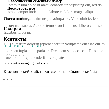
Классический семейный номер
CLorem ipsum dolor sit amet, consectetur adipiscing elit, sed do
Посмотреть все
eiusmod tempor incididunt ut labore et dolore magna aliqua.
Питание
Elementum integer enim neque volutpat ac. Vitae ultricies leo
integer malesuada. Ac odio tempor orci dapibus. Libero enim sed
Галерея
faucibus turpis in.
Контакты
Duis aute irure dolor in reprehenderit in voluptate velit esse cillum
ОЛИВИЯ ВИТЯЗЕВО
dolore eu fugiat nulla pariatur. Excepteur sint occaecat. Duis aute
+79886208583
irure dolor in reprehenderit in voluptate.
olivia.vityazevo@gmail.com
Краснодарский край, п. Витязево, пер. Спартанский, 2а
Contact