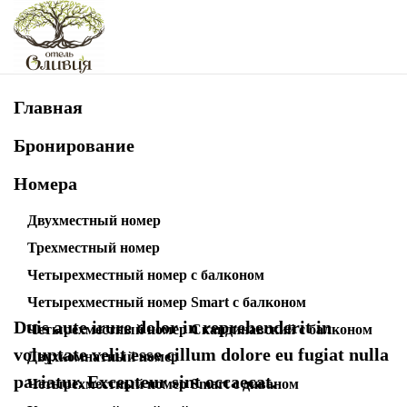
Skip to main content
Villa Lorenzo
Главная
Бронирование
Номера
Двухместный номер
Трехместный номер
Четырехместный номер с балконом
An Architectural Gem in Italy
Четырехместный номер Smart с балконом
Duis aute irure dolor in reprehenderit in
Четырехместный номер Скандинавский с балконом
voluptate velit esse cillum dolore eu fugiat nulla
Двухкомнатный номер
pariatur. Excepteur sint occaecat.
Четырехместный номер Smart с диваном