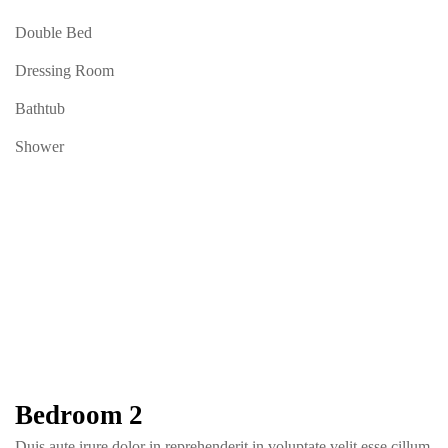
Double Bed
Dressing Room
Bathtub
Shower
Bedroom 2
Duis aute irure dolor in reprehenderit in voluptate velit esse cillum