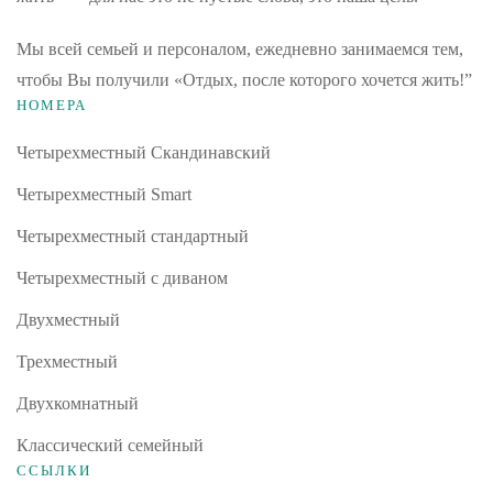
Мы всей семьей и персоналом, ежедневно занимаемся тем,
чтобы Вы получили «Отдых, после которого хочется жить!”
НОМЕРА
Четырехместный Скандинавский
Четырехместный Smart
Четырехместный стандартный
Четырехместный с диваном
Двухместный
Трехместный
Двухкомнатный
Классический семейный
ССЫЛКИ