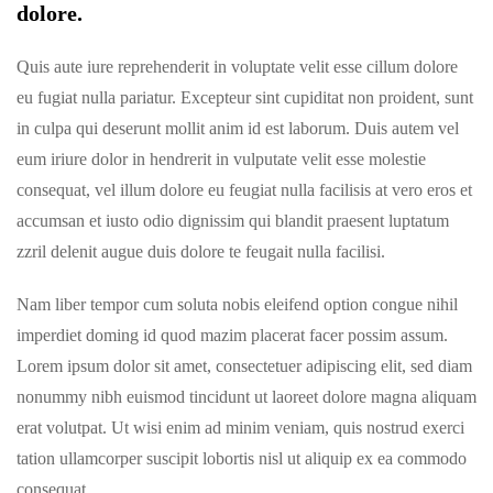
dolore.
Quis aute iure reprehenderit in voluptate velit esse cillum dolore
eu fugiat nulla pariatur. Excepteur sint cupiditat non proident, sunt
in culpa qui deserunt mollit anim id est laborum. Duis autem vel
eum iriure dolor in hendrerit in vulputate velit esse molestie
consequat, vel illum dolore eu feugiat nulla facilisis at vero eros et
accumsan et iusto odio dignissim qui blandit praesent luptatum
zzril delenit augue duis dolore te feugait nulla facilisi.
Nam liber tempor cum soluta nobis eleifend option congue nihil
imperdiet doming id quod mazim placerat facer possim assum.
Lorem ipsum dolor sit amet, consectetuer adipiscing elit, sed diam
nonummy nibh euismod tincidunt ut laoreet dolore magna aliquam
erat volutpat. Ut wisi enim ad minim veniam, quis nostrud exerci
tation ullamcorper suscipit lobortis nisl ut aliquip ex ea commodo
consequat.