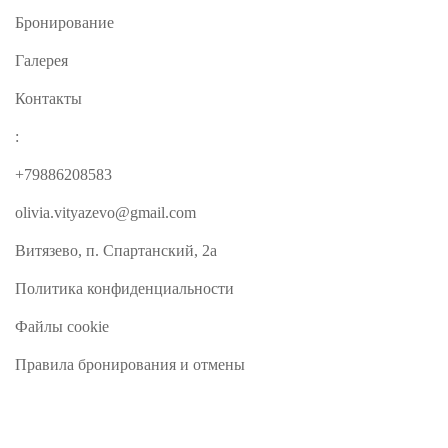
Бронирование
Галерея
Контакты
:
+79886208583
olivia.vityazevo@gmail.com
Витязево, п. Спартанский, 2а
Политика конфиденциальности
Файлы cookie
Правила бронирования и отмены