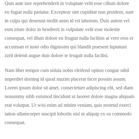
Quis aute iure reprehenderit in voluptate velit esse cillum dolore
eu fugiat nulla pariatur. Excepteur sint cupiditat non proident, sunt
in culpa qui deserunt mollit anim id est laborum. Duis autem vel
eum iriure dolor in hendrerit in vulputate velit esse molestie
consequat, vel illum dolore eu feugiat nulla facilisis at vero eros et
accumsan et iusto odio dignissim qui blandit praesent luptatum
zzril delenit augue duis dolore te feugait nulla facilisi.
Nam liber tempor cum soluta nobis eleifend option congue nihil
imperdiet doming id quod mazim placerat facer possim assum.
Lorem ipsum dolor sit amet, consectetuer adipiscing elit, sed diam
nonummy nibh euismod tincidunt ut laoreet dolore magna aliquam
erat volutpat. Ut wisi enim ad minim veniam, quis nostrud exerci
tation ullamcorper suscipit lobortis nisl ut aliquip ex ea commodo
consequat.