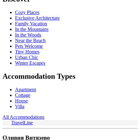
Cozy Places
Exclusive Architecture
Family Vacation
In the Mountains
In the Woods
Near the Beach
Pets Welcome
Tiny Homes
Urban Chic
Winter Escapes
Accommodation Types
Apartment
Cottage
House
Villa
All Accommodations
TravelLine
Оливия Витязево