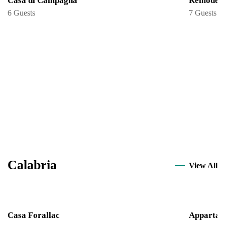
Casa di Campagna
Remodeled
6 Guests
7 Guests
Calabria
View All
Casa Forallac
Appartam