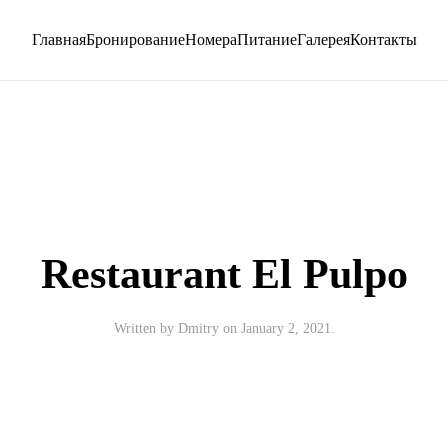
Главная
Бронирование
Номера
Питание
Галерея
Контакты
Restaurant El Pulpo
Written by
Dmitry
on
January 2, 2021
.